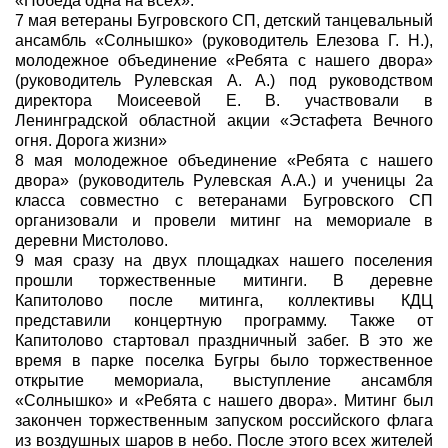
«Победа одна на всех».
7 мая ветераны Бугровского СП, детский танцевальный
ансамбль «Солнышко» (руководитель Елезова Г. Н.),
молодежное объединение «Ребята с нашего двора»
(руководитель Рулевская А. А.) под руководством
директора Моисеевой Е. В. участвовали в
Ленинградской областной акции «Эстафета Вечного
огня. Дорога жизни»
8 мая молодежное объединение «Ребята с нашего
двора» (руководитель Рулевская А.А.) и ученицы 2а
класса совместно с ветеранами Бугровского СП
организовали и провели митинг на мемориале в
деревни Мистолово.
9 мая сразу на двух площадках нашего поселения
прошли торжественные митинги. В деревне
Капитолово после митинга, коллективы КДЦ
представили концертную программу. Также от
Капитолово стартовал праздничный забег. В это же
время в парке поселка Бугры было торжественное
открытие мемориала, выступление ансамбля
«Солнышко» и «Ребята с нашего двора». Митинг был
закончен торжественным запуском российского флага
из воздушных шаров в небо. После этого всех жителей