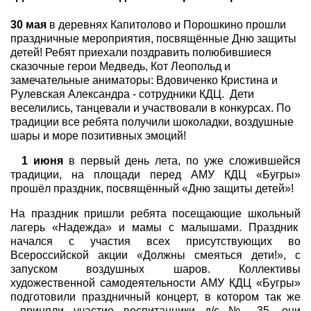
30 мая
в деревнях Капитолово и Порошкино прошли
праздничные мероприятия, посвящённые Дню защиты
детей! Ребят приехали поздравить полюбившиеся
сказочные герои Медведь, Кот Леопольд и
замечательные аниматоры: Вдовиченко Кристина и
Рулевская Александра - сотрудники КДЦ. Дети
веселились, танцевали и участвовали в конкурсах. По
традиции все ребята получили шоколадки, воздушные
шары и море позитивных эмоций!
1 июня
в первый день лета, по уже сложившейся
традиции, на площади перед АМУ КДЦ «Бугры»
прошёл праздник, посвящённый «Дню защиты детей»!
На праздник пришли ребята посещающие школьный
лагерь «Надежда» и мамы с малышами. Праздник
начался с участия всех присутствующих во
Всероссийской акции «Должны смеяться дети!», с
запуском воздушных шаров. Коллективы
художественной самодеятельности АМУ КДЦ «Бугры»
подготовили праздничный концерт, в котором так же
приняли участие воспитанники д/с № 35, они