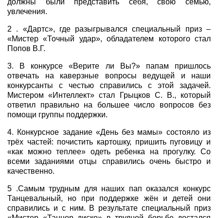
должны были представить себя, свою семью,
увлечения.
2 . «Дартс», где разыгрывался специальный приз –
«Мистер «Точный удар», обладателем которого стал
Попов В.Г.
3. В конкурсе «Верите ли Вы?» папам пришлось
отвечать на каверзные вопросы ведущей и наши
конкурсанты с честью справились с этой задачей.
Мистером «Интеллект» стал Грыцков С. В., который
ответил правильно на большее число вопросов без
помощи группы поддержки.
4. Конкурсное задание «День без мамы» состояло из
трёх частей: почистить картошку, пришить пуговицу и
«как можно теплее» одеть ребенка на прогулку. Со
всеми заданиями отцы справились очень быстро и
качественно.
5 .Самым трудным для наших пап оказался конкурс
Танцевальный, но при поддержке жён и детей они
справились и с ним. В результате специальный приз
«Мистер «Танцор диско» в трудной борьбе достался