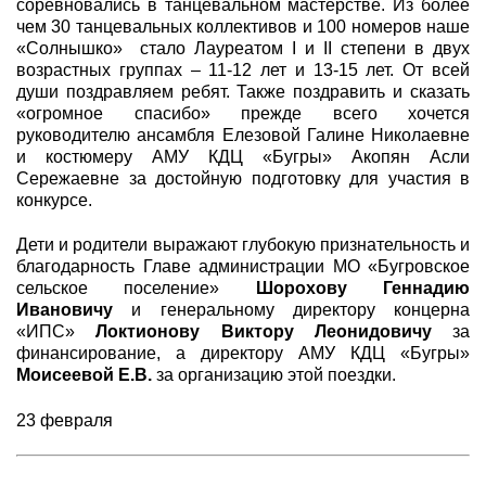
соревновались в танцевальном мастерстве. Из более
чем 30 танцевальных коллективов и 100 номеров наше
«Солнышко» стало Лауреатом I и II степени в двух
возрастных группах – 11-12 лет и 13-15 лет. От всей
души поздравляем ребят. Также поздравить и сказать
«огромное спасибо» прежде всего хочется
руководителю ансамбля Елезовой Галине Николаевне
и костюмеру АМУ КДЦ «Бугры» Акопян Асли
Сережаевне за достойную подготовку для участия в
конкурсе.
Дети и родители выражают глубокую признательность и
благодарность Главе администрации МО «Бугровское
сельское поселение»
Шорохову Геннадию
Ивановичу
и генеральному директору концерна
«ИПС»
Локтионову Виктору Леонидовичу
за
финансирование, а директору АМУ КДЦ «Бугры»
Моисеевой Е.В.
за организацию этой поездки.
23 февраля