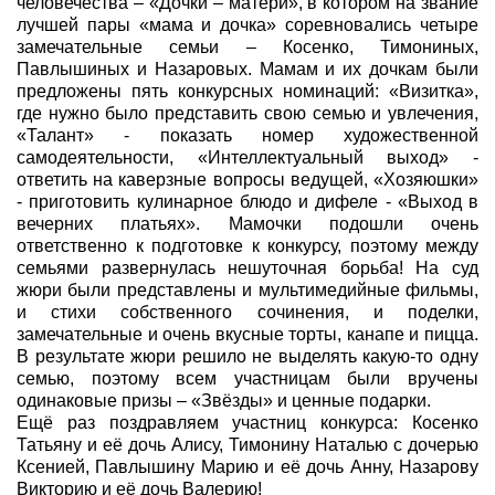
человечества – «Дочки – матери», в котором на звание
лучшей пары «мама и дочка» соревновались четыре
замечательные семьи – Косенко, Тимониных,
Павлышиных и Назаровых. Мамам и их дочкам были
предложены пять конкурсных номинаций: «Визитка»,
где нужно было представить свою семью и увлечения,
«Талант» - показать номер художественной
самодеятельности, «Интеллектуальный выход» -
ответить на каверзные вопросы ведущей, «Хозяюшки»
- приготовить кулинарное блюдо и дифеле - «Выход в
вечерних платьях». Мамочки подошли очень
ответственно к подготовке к конкурсу, поэтому между
семьями развернулась нешуточная борьба! На суд
жюри были представлены и мультимедийные фильмы,
и стихи собственного сочинения, и поделки,
замечательные и очень вкусные торты, канапе и пицца.
В результате жюри решило не выделять какую-то одну
семью, поэтому всем участницам были вручены
одинаковые призы – «Звёзды» и ценные подарки.
Ещё раз поздравляем участниц конкурса: Косенко
Татьяну и её дочь Алису, Тимонину Наталью с дочерью
Ксенией, Павлышину Марию и её дочь Анну, Назарову
Викторию и её дочь Валерию!