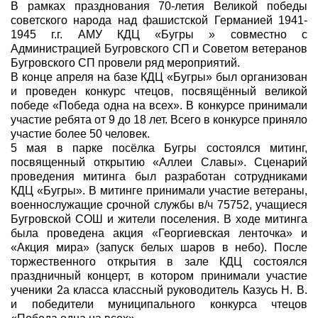
В рамках празднования 70-летия Великой победы
советского народа над фашистской Германией 1941-
1945 г.г. АМУ КДЦ «Бугры » совместно с
Администрацией Бугровского СП и Советом ветеранов
Бугровского СП провели ряд мероприятий.
В конце апреля на базе КДЦ «Бугры» был организован
и проведен конкурс чтецов, посвящённый великой
победе «Победа одна на всех». В конкурсе принимали
участие ребята от 9 до 18 лет. Всего в конкурсе приняло
участие более 50 человек.
5 мая в парке посёлка Бугры состоялся митинг,
посвященный открытию «Аллеи Славы». Сценарий
проведения митинга был разработан сотрудниками
КДЦ «Бугры». В митинге принимали участие ветераны,
военнослужащие срочной службы в/ч 75752, учащиеся
Бугровской СОШ и жители поселения. В ходе митинга
была проведена акция «Георгиевская ленточка» и
«Акция мира» (запуск белых шаров в небо). После
торжественного открытия в зале КДЦ состоялся
праздничный концерт, в котором принимали участие
ученики 2а класса классный руководитель Казусь Н. В.
и победители муниципального конкурса чтецов